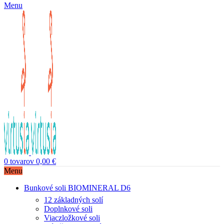
Menu
0
tovarov
0,00
€
Menu
Bunkové soli BIOMINERAL D6
12 základných solí
Doplnkové soli
Viaczložkové soli