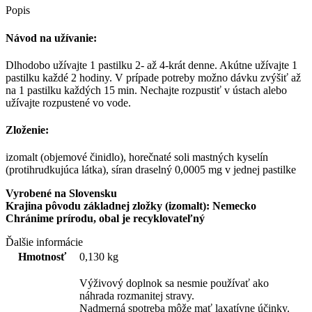
Popis
Návod na užívanie:
Dlhodobo užívajte 1 pastilku 2- až 4-krát denne. Akútne užívajte 1
pastilku každé 2 hodiny. V prípade potreby možno dávku zvýšiť až
na 1 pastilku každých 15 min. Nechajte roz­pustiť v ústach alebo
užívajte rozpustené vo vode.
Zloženie:
izomalt (objemové činidlo), horečnaté soli mastných ky­selín
(protihrudkujúca látka), síran draselný 0,0005 mg v jednej pastilke
Vyrobené na Slovensku
Krajina pôvodu základnej zložky (izomalt): Nemecko
Chránime prírodu, obal je recyklovateľný
Ďalšie informácie
Hmotnosť
0,130 kg
Výživový doplnok sa nesmie používať ako
náhrada rozmanitej stravy.
Nadmerná spotreba môže mať laxatívne účinky.