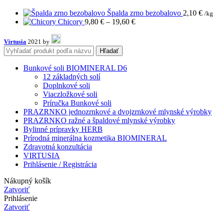
Špalda zrno bezobalovo
2,10
€
/kg
Price
Chicory
9,80
€
–
19,60
€
range:
9,80 €
Virtusia
2021 by
through
Hľadať
19,60 €
Bunkové soli BIOMINERAL D6
12 základných solí
Doplnkové soli
Viaczložkové soli
Príručka Bunkové soli
PRAZRNKO jednozrnkové a dvojzrnkové mlynské výrobky
PRAZRNKO ražné a špaldové mlynské výrobky
Bylinné prípravky HERB
Prírodná minerálna kozmetika BIOMINERAL
Zdravotná konzultácia
VIRTUSIA
Prihlásenie / Registrácia
Nákupný košík
Zatvoriť
Prihlásenie
Zatvoriť