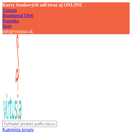
Kurzy bunkových solí teraz aj ONLINE
Virtusia
Biomineral D6®
Prazrnko
Herb
info@virtusia.sk
Kategória tovaru