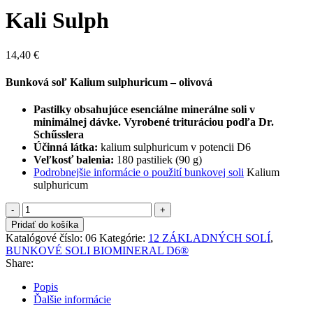
Kali Sulph
14,40
€
Bunková soľ Kalium sulphuricum – olivová
Pastilky obsahujúce esenciálne minerálne soli v
minimálnej dávke. Vyrobené trituráciou podľa Dr.
Schűsslera
Účinná látka:
​ kalium sulphuricum v potencii D6
Veľkosť balenia:
​ 180 pastiliek (90 g)
Podrobnejšie informácie o použití bunkovej soli
Kalium
sulphuricum
množstvo
Kali
Pridať do košíka
Sulph
Katalógové číslo:
06
Kategórie:
12 ZÁKLADNÝCH SOLÍ
,
BUNKOVÉ SOLI BIOMINERAL D6®
Share:
Popis
Ďalšie informácie