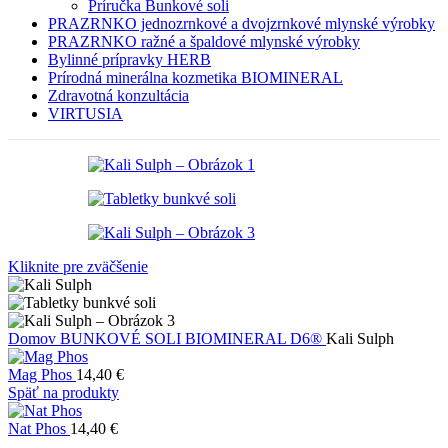
Príručka Bunkové soli
PRAZRNKO jednozrnkové a dvojzrnkové mlynské výrobky
PRAZRNKO ražné a špaldové mlynské výrobky
Bylinné prípravky HERB
Prírodná minerálna kozmetika BIOMINERAL
Zdravotná konzultácia
VIRTUSIA
Kliknite pre zväčšenie
Domov
BUNKOVÉ SOLI BIOMINERAL D6®
Kali Sulph
Mag Phos
14,40
€
Späť na produkty
Nat Phos
14,40
€