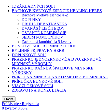
12 ZÁKLADNÝCH SOLÍ
BACHOVE KVETOVÉ ESENCIE HEALING HERBS
Bachove kvetové esencie A-Z
DOPLNKY
DRUHÁ DEVÄTNÁSTKA
DVANÁSŤ LIEČITEĽOV
OSTANTÉ KOMBINÁCIE
SEDEM POMOCNÍKOV
Záchranná kombinácia 5 kvetov
BUNKOVÉ SOLI BIOMINERAL D6®
BYLINNÉ PRÍPRAVKY HERB
DOPLNKOVÉ SOLI
PRAZRNKO JEDNOZRNKOVÉ A DVOJZRNKOVÉ
MLYNSKÉ VÝROBKY
PRAZRNKO RAŽNÉ A ŠPALDOVÉ MLYNSKÉ
VÝROBKY
PRÍRODNÁ MINERÁLNA KOZMETIKA BIOMINERAL
PRÍRUČKA BUNKOVÉ SOLI
VIACZLOŽKOVÉ SOLI
ZDRAVOTNÁ KONZULTÁCIA
Hľadať
Prihlásenie / Registrácia
0
tovarov
0,00
€