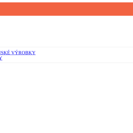
NSKÉ VÝROBKY
Y