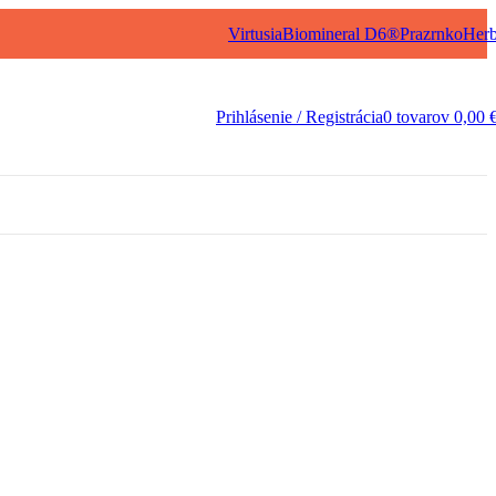
Virtusia
Biomineral D6®
Prazrnko
Her
Prihlásenie / Registrácia
0
tovarov
0,00