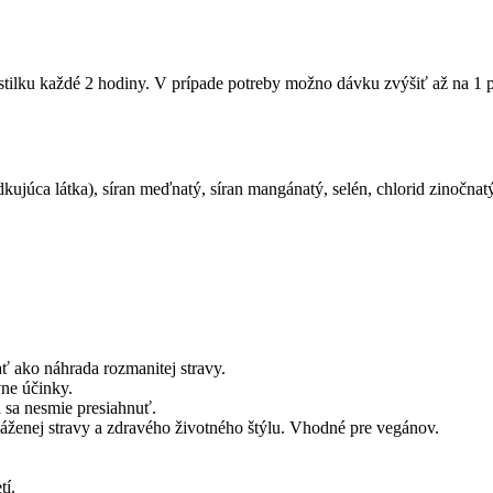
astilku každé 2 hodiny. V prípade potreby možno dávku zvýšiť až na 1 pa
dkujúca látka), síran meďnatý, síran mangánatý, se­lén, chlorid zinočna
 ako náhrada rozmanitej stravy.
ne účinky.
sa nesmie presiahnuť.
áženej stravy a zdravého životného štýlu. Vhodné pre vegánov.
tí.