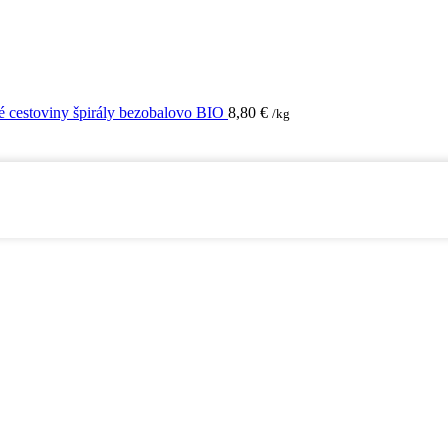
 cestoviny špirály bezobalovo BIO
8,80
€
/kg