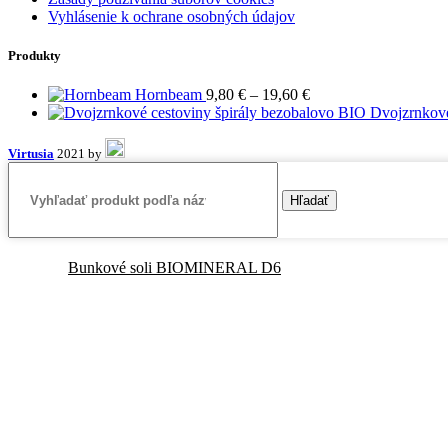
Vyhlásenie k ochrane osobných údajov
Produkty
Price
Hornbeam
9,80
€
–
19,60
€
range:
Dvojzrnkové
9,80 €
through
Virtusia
2021 by
19,60 €
Hľadať
Bunkové soli BIOMINERAL D6