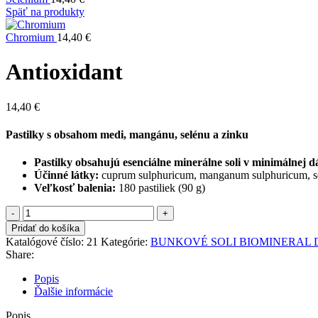
Späť na produkty
Chromium
14,40
€
Antioxidant
14,40
€
Pastilky s obsahom medi, mangánu, selénu a zinku
Pastilky obsahujú esenciálne minerálne soli v minimálnej d
Účinné látky:
​ cuprum sulphuricum, manganum sulphuricum, s
Veľkosť balenia:
​ 180 pastiliek (90 g)
množstvo
Antioxidant
Pridať do košíka
Katalógové číslo:
21
Kategórie:
BUNKOVÉ SOLI BIOMINERAL 
Share:
Popis
Ďalšie informácie
Popis