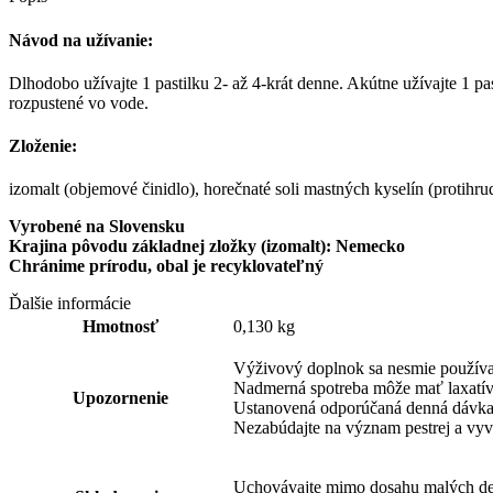
Návod na užívanie:
Dlhodobo užívajte 1 pastilku 2- až 4-krát denne. Akútne užívajte 1 p
rozpustené vo vode.
Zloženie:
izomalt (objemové činidlo), horečnaté soli mastných ky­selín (protihru
Vyrobené na Slovensku
Krajina pôvodu základnej zložky (izomalt): Nemecko
Chránime prírodu, obal je recyklovateľný
Ďalšie informácie
Hmotnosť
0,130 kg
Výživový doplnok sa nesmie používať
Nadmerná spotreba môže mať laxatív
Upozornenie
Ustanovená odporúčaná denná dávka 
Neza­búdajte na význam pestrej a vyv
Uchovávajte mimo dosahu malých de