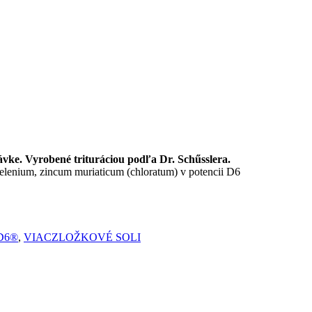
ávke. Vyrobené trituráciou podľa Dr. Schűsslera.
elenium, zincum muriaticum (chloratum) v potencii D6
D6®
,
VIACZLOŽKOVÉ SOLI