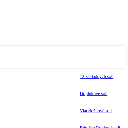
12 základných solí
Doplnkové soli
Viaczložkové soli
Príručka Bunkové soli