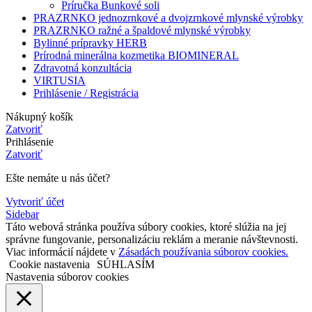
Príručka Bunkové soli
PRAZRNKO jednozrnkové a dvojzrnkové mlynské výrobky
PRAZRNKO ražné a špaldové mlynské výrobky
Bylinné prípravky HERB
Prírodná minerálna kozmetika BIOMINERAL
Zdravotná konzultácia
VIRTUSIA
Prihlásenie / Registrácia
Nákupný košík
Zatvoriť
Prihlásenie
Zatvoriť
Ešte nemáte u nás účet?
Vytvoriť účet
Sidebar
Táto webová stránka používa súbory cookies, ktoré slúžia na jej
správne fungovanie, personalizáciu reklám a meranie návštevnosti.
Viac informácií nájdete v
Zásadách používania súborov cookies.
Cookie nastavenia
SÚHLASÍM
Nastavenia súborov cookies