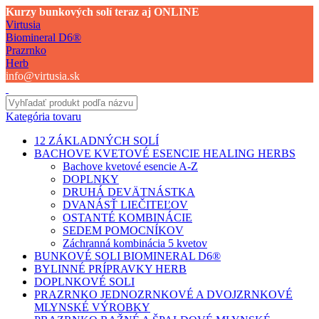
Kurzy bunkových solí teraz aj ONLINE
Virtusia
Biomineral D6®
Prazrnko
Herb
info@virtusia.sk
Kategória tovaru
12 ZÁKLADNÝCH SOLÍ
BACHOVE KVETOVÉ ESENCIE HEALING HERBS
Bachove kvetové esencie A-Z
DOPLNKY
DRUHÁ DEVÄTNÁSTKA
DVANÁSŤ LIEČITEĽOV
OSTANTÉ KOMBINÁCIE
SEDEM POMOCNÍKOV
Záchranná kombinácia 5 kvetov
BUNKOVÉ SOLI BIOMINERAL D6®
BYLINNÉ PRÍPRAVKY HERB
DOPLNKOVÉ SOLI
PRAZRNKO JEDNOZRNKOVÉ A DVOJZRNKOVÉ
MLYNSKÉ VÝROBKY