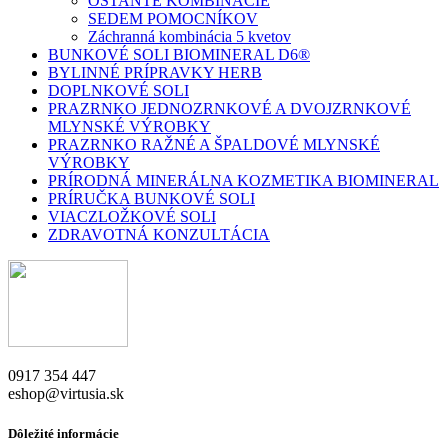
OSTANTÉ KOMBINÁCIE
SEDEM POMOCNÍKOV
Záchranná kombinácia 5 kvetov
BUNKOVÉ SOLI BIOMINERAL D6®
BYLINNÉ PRÍPRAVKY HERB
DOPLNKOVÉ SOLI
PRAZRNKO JEDNOZRNKOVÉ A DVOJZRNKOVÉ
MLYNSKÉ VÝROBKY
PRAZRNKO RAŽNÉ A ŠPALDOVÉ MLYNSKÉ
VÝROBKY
PRÍRODNÁ MINERÁLNA KOZMETIKA BIOMINERAL
PRÍRUČKA BUNKOVÉ SOLI
VIACZLOŽKOVÉ SOLI
ZDRAVOTNÁ KONZULTÁCIA
0917 354 447
eshop@virtusia.sk
Dôležité informácie