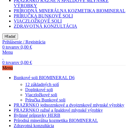
PRAZRNKO RAŽNÉ A ŠPALDOVÉ MLYNSKÉ
VÝROBKY
PRÍRODNÁ MINERÁLNA KOZMETIKA BIOMINERAL
PRÍRUČKA BUNKOVÉ SOLI
VIACZLOŽKOVÉ SOLI
ZDRAVOTNÁ KONZULTÁCIA
Hľadať
Prihlásenie / Registrácia
0
tovarov
0,00
€
Menu
0
tovarov
0,00
€
Menu
Bunkové soli BIOMINERAL D6
12 základných solí
Doplnkové soli
Viaczložkové soli
Príručka Bunkové soli
PRAZRNKO jednozrnkové a dvojzrnkové mlynské výrobky
PRAZRNKO ražné a špaldové mlynské výrobky
Bylinné prípravky HERB
Prírodná minerálna kozmetika BIOMINERAL
Zdravotná konzultácia