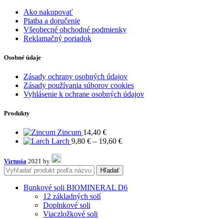
Ako nakupovať
Platba a doručenie
Všeobecné obchodné podmienky
Reklamačný poriadok
Osobné údaje
Zásady ochrany osobných údajov
Zásady používania súborov cookies
Vyhlásenie k ochrane osobných údajov
Produkty
Zincum
14,40
€
Price
Larch
9,80
€
–
19,60
€
range:
9,80 €
Virtusia
2021 by
through
Hľadať
19,60 €
Bunkové soli BIOMINERAL D6
12 základných solí
Doplnkové soli
Viaczložkové soli