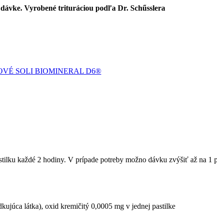
j dávke. Vyrobené trituráciou podľa Dr. Schűsslera
VÉ SOLI BIOMINERAL D6®
astilku každé 2 hodiny. V prípade potreby možno dávku zvýšiť až na 1 pa
dkujúca látka), oxid kremičitý 0,0005 mg v jednej pastilke