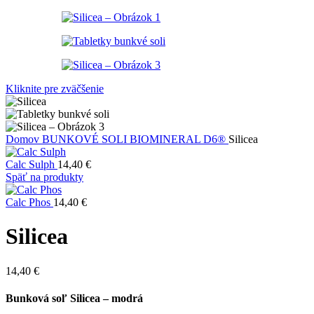
Kliknite pre zväčšenie
Domov
BUNKOVÉ SOLI BIOMINERAL D6®
Silicea
Calc Sulph
14,40
€
Späť na produkty
Calc Phos
14,40
€
Silicea
14,40
€
Bunková soľ Silicea – modrá