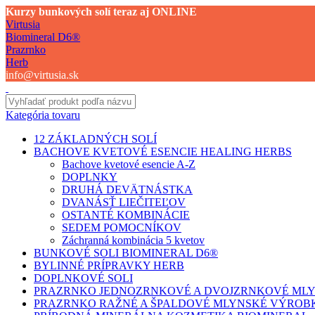
Kurzy bunkových solí teraz aj ONLINE
Virtusia
Biomineral D6®
Prazrnko
Herb
info@virtusia.sk
Kategória tovaru
12 ZÁKLADNÝCH SOLÍ
BACHOVE KVETOVÉ ESENCIE HEALING HERBS
Bachove kvetové esencie A-Z
DOPLNKY
DRUHÁ DEVÄTNÁSTKA
DVANÁSŤ LIEČITEĽOV
OSTANTÉ KOMBINÁCIE
SEDEM POMOCNÍKOV
Záchranná kombinácia 5 kvetov
BUNKOVÉ SOLI BIOMINERAL D6®
BYLINNÉ PRÍPRAVKY HERB
DOPLNKOVÉ SOLI
PRAZRNKO JEDNOZRNKOVÉ A DVOJZRNKOVÉ ML
PRAZRNKO RAŽNÉ A ŠPALDOVÉ MLYNSKÉ VÝROB