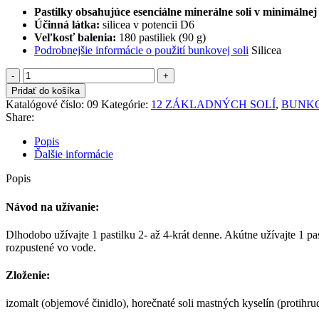
Pastilky obsahujúce esenciálne minerálne soli v minimálne
Účinná látka:
​ silicea v potencii D6
Veľkosť balenia:
​ 180 pastiliek (90 g)
Podrobnejšie informácie o použití bunkovej soli
Silicea
množstvo
Silicea
Pridať do košíka
Katalógové číslo:
09
Kategórie:
12 ZÁKLADNÝCH SOLÍ
,
BUNKO
Share:
Popis
Ďalšie informácie
Popis
Návod na užívanie:
Dlhodobo užívajte 1 pastilku 2- až 4-krát denne. Akútne užívajte 1 p
rozpustené vo vode.
Zloženie:
izomalt (objemové činidlo), horečnaté soli mastných ky­selín (protihru