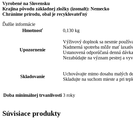
Vyrobené na Slovensku
Krajina pôvodu základnej zložky (izomalt): Nemecko
Chránime prírodu, obal je recyklovateľný
Ďalšie informácie
Hmotnosť
0,130 kg
Výživový doplnok sa nesmie používať
Nadmerná spotreba môže mať laxatív
Upozornenie
Ustanovená odporúčaná denná dávka 
Neza­búdajte na význam pestrej a vyv
Uchovávajte mimo dosahu malých de
Skladovanie
Skladujte na suchom mieste a pri tepl
Doba minimálnej trvanlivosti
3 roky
Súvisiace produkty