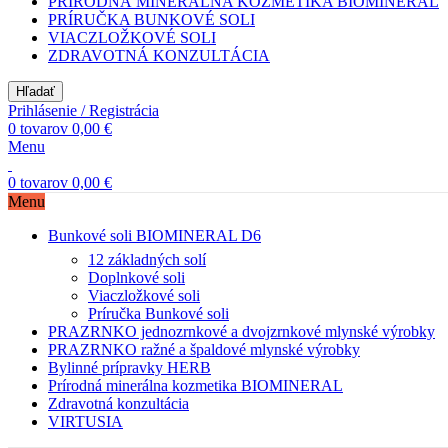
PRÍRODNÁ MINERÁLNA KOZMETIKA BIOMINERAL
PRÍRUČKA BUNKOVÉ SOLI
VIACZLOŽKOVÉ SOLI
ZDRAVOTNÁ KONZULTÁCIA
Hľadať
Prihlásenie / Registrácia
0
tovarov
0,00
€
Menu
0
tovarov
0,00
€
Menu
Bunkové soli BIOMINERAL D6
12 základných solí
Doplnkové soli
Viaczložkové soli
Príručka Bunkové soli
PRAZRNKO jednozrnkové a dvojzrnkové mlynské výrobky
PRAZRNKO ražné a špaldové mlynské výrobky
Bylinné prípravky HERB
Prírodná minerálna kozmetika BIOMINERAL
Zdravotná konzultácia
VIRTUSIA