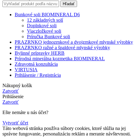
through
Hľadať
19,60 €
Bunkové soli BIOMINERAL D6
12 základných solí
Doplnkové soli
Viaczložkové soli
Príručka Bunkové soli
PRAZRNKO jednozrnkové a dvojzrnkové mlynské výrobky
PRAZRNKO ražné a špaldové mlynské výrobky
Bylinné prípravky HERB
Prírodná minerálna kozmetika BIOMINERAL
Zdravotná konzultácia
VIRTUSIA
Prihlásenie / Registrácia
Nákupný košík
Zatvoriť
Prihlásenie
Zatvoriť
Ešte nemáte u nás účet?
Vytvoriť účet
Táto webová stránka používa súbory cookies, ktoré slúžia na jej
správne fungovanie, personalizáciu reklám a meranie návštevnosti.