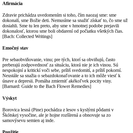
Afirmácia
Zdravie prichádza uvedomením si toho, čím naozaj sme: sme
dokonalí, sme Božie deti. Nemusíme sa snažiť získať to, čo sme už
dosiahli. Sme tu len preto, aby sme v hmotnej podobe prejavili
dokonalosť, ktorou sme boli obdarení od počiatku všetkých čias.
[Bach: Collected Writings]
Emočný stav
Pre sebaobviňovanie, vinu; pre tých, ktorí sa obviňujú, často
preberajú zodpovednosť za situáciu, ktorá nie je ich vinou. Sú
nespokojní a kritickí voči sebe, príliš svedomití, a príliš pokorní.
Neustále sa snažia o sebazdokonaľovanie a to ich môže viesť k
únave a depresii. Pomáha zmierniť akékoľvek pocity viny.
[Barnard: Guide to the Bach Flower Remedies]
Výskyt
Borovica lesná (Pine) pochádza z lesov s kyslými pôdami v
Škótskej vysočine, ale je hojne rozšírená a obnovuje sa zo
samovýsevu semien aj inde.
Použitie