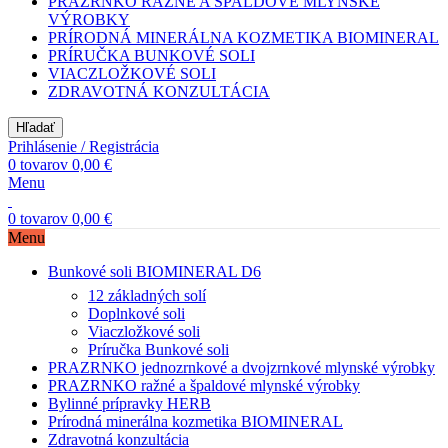
PRAZRNKO RAŽNÉ A ŠPALDOVÉ MLYNSKÉ
VÝROBKY
PRÍRODNÁ MINERÁLNA KOZMETIKA BIOMINERAL
PRÍRUČKA BUNKOVÉ SOLI
VIACZLOŽKOVÉ SOLI
ZDRAVOTNÁ KONZULTÁCIA
Hľadať
Prihlásenie / Registrácia
0
tovarov
0,00
€
Menu
0
tovarov
0,00
€
Menu
Bunkové soli BIOMINERAL D6
12 základných solí
Doplnkové soli
Viaczložkové soli
Príručka Bunkové soli
PRAZRNKO jednozrnkové a dvojzrnkové mlynské výrobky
PRAZRNKO ražné a špaldové mlynské výrobky
Bylinné prípravky HERB
Prírodná minerálna kozmetika BIOMINERAL
Zdravotná konzultácia