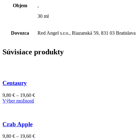
Objem
,
30 ml
Dovozca
Red Angel s.r.o., Riazanská 59, 831 03 Bratislava
Súvisiace produkty
Centaury
Price
9,80
€
–
19,60
€
Tento
range:
Výber možností
produkt
9,80 €
má
through
viacero
19,60 €
variantov.
Crab Apple
Možnosti
si
Price
9,80
€
–
19,60
€
môžete