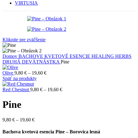
VIRTUSIA
Kliknite pre zväčšenie
Domov
BACHOVE KVETOVÉ ESENCIE HEALING HERBS
DRUHÁ DEVÄTNÁSTKA
Pine
Price
Olive
9,80
€
–
19,60
€
range:
Späť na produkty
9,80 €
through
Price
Red Chestnut
9,80
€
–
19,60
€
19,60 €
range:
9,80 €
Pine
through
19,60 €
Price
9,80
€
–
19,60
€
range:
9,80 €
Bachova kvetová esencia Pine – Borovica lesná
through