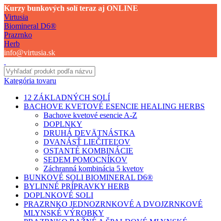
Kurzy bunkových solí teraz aj ONLINE
Virtusia
Biomineral D6®
Prazrnko
Herb
info@virtusia.sk
Kategória tovaru
12 ZÁKLADNÝCH SOLÍ
BACHOVE KVETOVÉ ESENCIE HEALING HERBS
Bachove kvetové esencie A-Z
DOPLNKY
DRUHÁ DEVÄTNÁSTKA
DVANÁSŤ LIEČITEĽOV
OSTANTÉ KOMBINÁCIE
SEDEM POMOCNÍKOV
Záchranná kombinácia 5 kvetov
BUNKOVÉ SOLI BIOMINERAL D6®
BYLINNÉ PRÍPRAVKY HERB
DOPLNKOVÉ SOLI
PRAZRNKO JEDNOZRNKOVÉ A DVOJZRNKOVÉ
MLYNSKÉ VÝROBKY