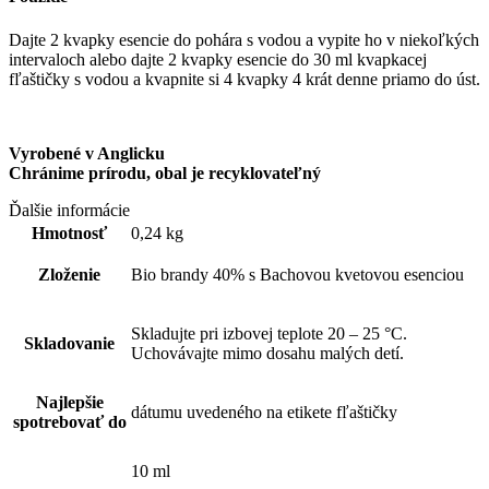
Dajte 2 kvapky esencie do pohára s vodou a vypite ho v niekoľkých
intervaloch alebo dajte 2 kvapky esencie do 30 ml kvapkacej
fľaštičky s vodou a kvapnite si 4 kvapky 4 krát denne priamo do úst.
Vyrobené v Anglicku
Chránime prírodu, obal je recyklovateľný
Ďalšie informácie
Hmotnosť
0,24 kg
Zloženie
Bio brandy 40% s Bachovou kvetovou esenciou
Skladujte pri izbovej teplote 20 – 25 °C.
Skladovanie
Uchovávajte mimo dosahu malých detí.
Najlepšie
dátumu uvedeného na etikete fľaštičky
spotrebovať do
10 ml