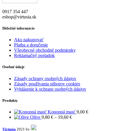
si
môžete
0917 354 447
vybrať
eshop@virtusia.sk
na
stránke
produktu.
Dôležité informácie
Ako nakupovať
Platba a doručenie
Všeobecné obchodné podmienky
Reklamačný poriadok
Osobné údaje
Zásady ochrany osobných údajov
Zásady používania súborov cookies
Vyhlásenie k ochrane osobných údajov
Produkty
Konopná masť
9,00
€
Price
Olive
9,80
€
–
19,60
€
range:
9,80 €
Virtusia
2021 by