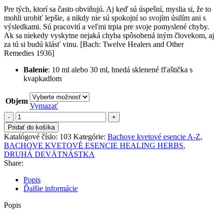
19,60 €
Pre tých, ktorí sa často obviňujú. Aj keď sú úspešní, myslia si, že to
mohli urobiť lepšie, a nikdy nie sú spokojní so svojím úsilím ani s
výsledkami. Sú pracovití a veľmi trpia pre svoje pomyslené chyby.
Ak sa niekedy vyskytne nejaká chyba spôsobená iným človekom, aj
za tú si budú klásť vinu. [Bach: Twelve Healers and Other
Remedies 1936]
Balenie
: 10 ml alebo 30 ml, hnedá sklenené fľaštička s
kvapkadlom
Objem
Vymazať
množstvo
Pine
Pridať do košíka
Katalógové číslo:
103
Kategórie:
Bachove kvetové esencie A-Z
,
BACHOVE KVETOVÉ ESENCIE HEALING HERBS
,
DRUHÁ DEVÄTNÁSTKA
Share:
Popis
Ďalšie informácie
Popis